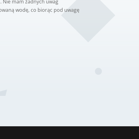
ku. Nie mam żadnych uwag
lkowaną wodę, co biorąc pod uwagę