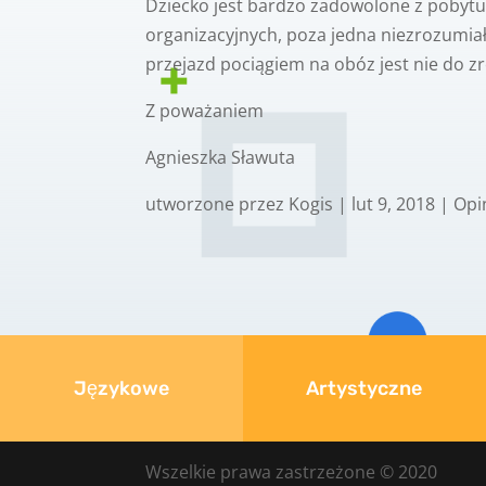
Dziecko jest bardzo zadowolone z pobytu
organizacyjnych, poza jedna niezrozumia
przejazd pociągiem na obóz jest nie do zr
Z poważaniem
Agnieszka Sławuta
utworzone przez
Kogis
|
lut 9, 2018
|
Opi
Językowe
Artystyczne
Wszelkie prawa zastrzeżone © 2020