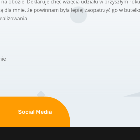
 na obozie. Deklaruje chęć wzięcia udziału w przyszłym ro
łą dla mnie, że powinnam była lepiej zaopatrzyć go w bute
ealizowania.
nie
Social Media