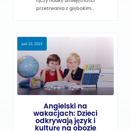
łączy naukę umiejętności
przetrwania z głębokim...
paź 23, 2023
Angielski na
wakacjach: Dzieci
odkrywają język i
kulturę na obozie