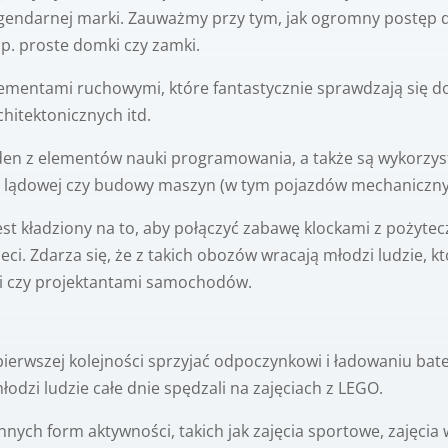
gendarnej marki. Zauważmy przy tym, jak ogromny postęp dok
p. proste domki czy zamki.
 elementami ruchowymi, które fantastycznie sprawdzają się
hitektonicznych itd.
den z elementów nauki programowania, a także są wykorzy
ii lądowej czy budowy maszyn (w tym pojazdów mechaniczny
est kładziony na to, aby połączyć zabawę klockami z pożyt
eci. Zdarza się, że z takich obozów wracają młodzi ludzie, k
mi czy projektantami samochodów.
erwszej kolejności sprzyjać odpoczynkowi i ładowaniu bat
odzi ludzie całe dnie spędzali na zajęciach z LEGO.
nych form aktywności, takich jak zajęcia sportowe, zajęcia