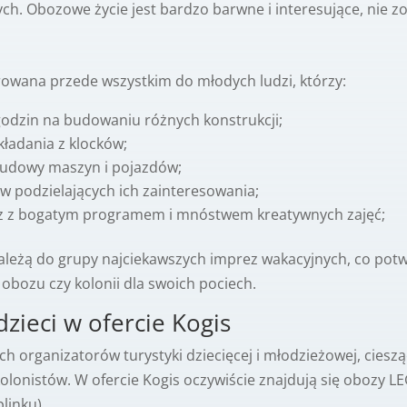
nych. Obozowe życie jest bardzo barwne i interesujące, nie 
rowana przede wszystkim do młodych ludzi, którzy:
 godzin na budowaniu różnych konstrukcji;
ładania z klocków;
budowy maszyn i pojazdów;
w podzielających ich zainteresowania;
bóz z bogatym programem i mnóstwem kreatywnych zajęć;
należą do grupy najciekawszych imprez wakacyjnych, co potw
obozu czy kolonii dla swoich pociech.
zieci w ofercie Kogis
 organizatorów turystyki dziecięcej i młodzieżowej, cieszą
olonistów. W ofercie Kogis oczywiście znajdują się obozy L
linku).