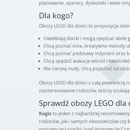
plażowanie, spacery, dyskoteki i wiele in
Dla kogo?
Obozy LEGO dla dzieci to propozycja skie
Uwielbiają klocki i mogą spędzać wiele
Chcą poznać inne, kreatywne metody uk
Chcą poznać podstawy inżynierii oraz 
Chcą spędzić wakacje wśród rówieśnikó
Nie cierpią nudy, chcą pojechać na o
Obozy LEGO dla dzieci z całą pewnością 
zainteresowanie rodziców, którzy szukają 
Sprawdź obozy LEGO dla d
Kogis
to jeden z najbardziej renomowanych
rodziców, jak i samych obozowiczów czy k
morzem (w Łazach) i nad jeziorem (w Czap